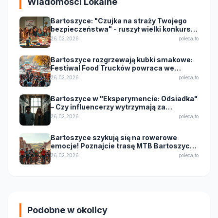
Wiadomości Lokalne
Bartoszyce: "Czujka na straży Twojego
bezpieczeństwa" - ruszył wielki konkurs
dla uczniów!
26.02.2026
poleca.to
Bartoszyce rozgrzewają kubki smakowe:
Festiwal Food Trucków powraca we
wrześniu 2025!
26.02.2026
poleca.to
Bartoszyce w "Eksperymencie: Odsiadka"
– Czy influencerzy wytrzymają za
kratkami?
26.02.2026
poleca.to
Bartoszyce szykują się na rowerowe
emocje! Poznajcie trasę MTB Bartoszyce
King Bike 2026
26.02.2026
poleca.to
Podobne w okolicy