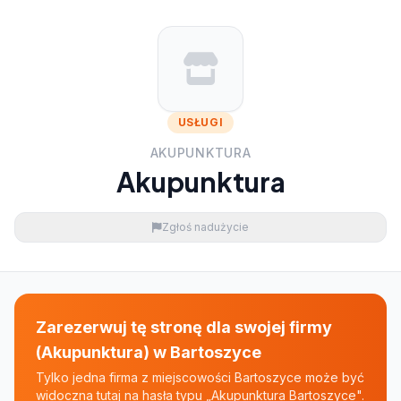
USŁUGI
AKUPUNKTURA
Akupunktura
Zgłoś nadużycie
Zarezerwuj tę stronę dla swojej firmy
(Akupunktura) w Bartoszyce
Tylko jedna firma z miejscowości Bartoszyce może być
widoczna tutaj na hasła typu „Akupunktura Bartoszyce".