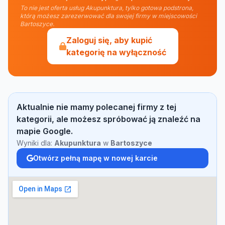
To nie jest oferta usług Akupunktura, tylko gotowa podstrona,
którą możesz zarezerwować dla swojej firmy w miejscowości
Bartoszyce.
Zaloguj się, aby kupić
kategorię na wyłączność
Aktualnie nie mamy polecanej firmy z tej
kategorii, ale możesz spróbować ją znaleźć na
mapie Google.
Wyniki dla:
Akupunktura
w
Bartoszyce
Otwórz pełną mapę w nowej karcie