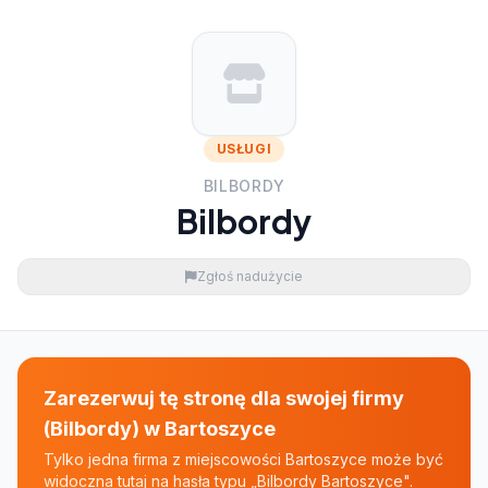
USŁUGI
BILBORDY
Bilbordy
Zgłoś nadużycie
Zarezerwuj tę stronę dla swojej firmy
(Bilbordy) w Bartoszyce
Tylko jedna firma z miejscowości Bartoszyce może być
widoczna tutaj na hasła typu „Bilbordy Bartoszyce".