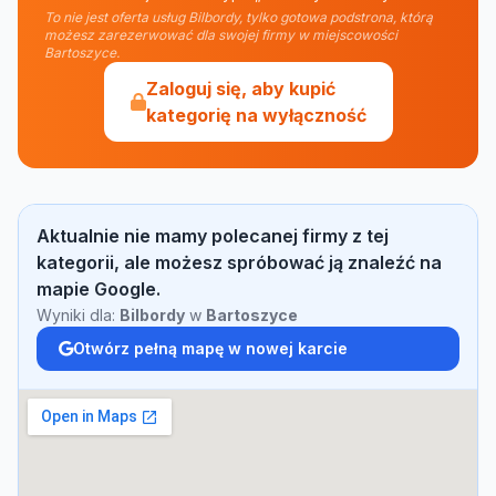
To nie jest oferta usług Bilbordy, tylko gotowa podstrona, którą
możesz zarezerwować dla swojej firmy w miejscowości
Bartoszyce.
Zaloguj się, aby kupić
kategorię na wyłączność
Aktualnie nie mamy polecanej firmy z tej
kategorii, ale możesz spróbować ją znaleźć na
mapie Google.
Wyniki dla:
Bilbordy
w
Bartoszyce
Otwórz pełną mapę w nowej karcie