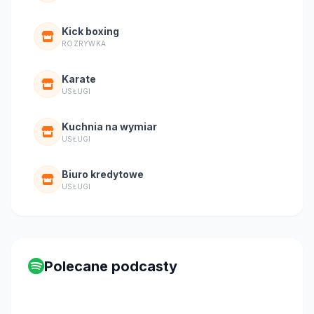
Kick boxing
ROZRYWKA
Karate
USŁUGI
Kuchnia na wymiar
USŁUGI
Biuro kredytowe
USŁUGI
Polecane podcasty