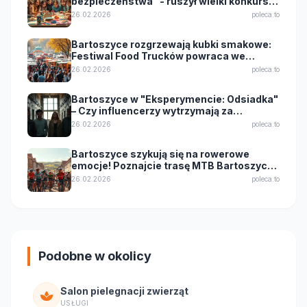
bezpieczeństwa" - ruszył wielki konkurs
dla uczniów!
26.02.2026
poleca.to
Bartoszyce rozgrzewają kubki smakowe:
Festiwal Food Trucków powraca we
wrześniu 2025!
26.02.2026
poleca.to
Bartoszyce w "Eksperymencie: Odsiadka"
– Czy influencerzy wytrzymają za
kratkami?
26.02.2026
poleca.to
Bartoszyce szykują się na rowerowe
emocje! Poznajcie trasę MTB Bartoszyce
King Bike 2026
26.02.2026
poleca.to
Podobne w okolicy
Salon pielegnacji zwierząt
USŁUGI