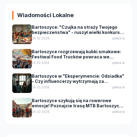
Wiadomości Lokalne
Bartoszyce: "Czujka na straży Twojego
bezpieczeństwa" - ruszył wielki konkurs
dla uczniów!
26.02.2026
poleca.to
Bartoszyce rozgrzewają kubki smakowe:
Festiwal Food Trucków powraca we
wrześniu 2025!
26.02.2026
poleca.to
Bartoszyce w "Eksperymencie: Odsiadka"
– Czy influencerzy wytrzymają za
kratkami?
26.02.2026
poleca.to
Bartoszyce szykują się na rowerowe
emocje! Poznajcie trasę MTB Bartoszyce
King Bike 2026
26.02.2026
poleca.to