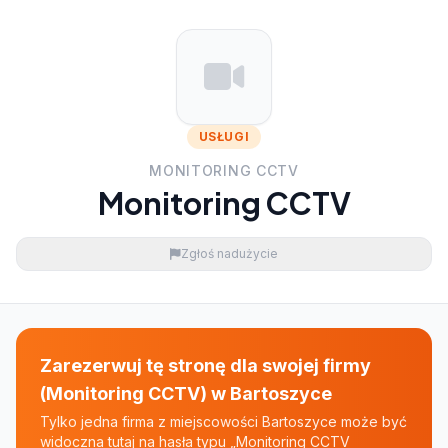
USŁUGI
MONITORING CCTV
Monitoring CCTV
Zgłoś nadużycie
Zarezerwuj tę stronę dla swojej firmy
(Monitoring CCTV) w Bartoszyce
Tylko jedna firma z miejscowości Bartoszyce może być
widoczna tutaj na hasła typu „Monitoring CCTV