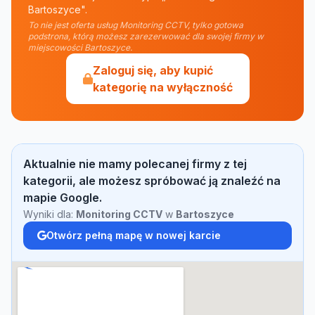
Bartoszyce".
To nie jest oferta usług Monitoring CCTV, tylko gotowa
podstrona, którą możesz zarezerwować dla swojej firmy w
miejscowości Bartoszyce.
Zaloguj się, aby kupić
kategorię na wyłączność
Aktualnie nie mamy polecanej firmy z tej
kategorii, ale możesz spróbować ją znaleźć na
mapie Google.
Wyniki dla:
Monitoring CCTV
w
Bartoszyce
Otwórz pełną mapę w nowej karcie