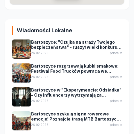
Wiadomości Lokalne
Bartoszyce: "Czujka na straży Twojego
bezpieczeństwa" - ruszył wielki konkurs
dla uczniów!
26.02.2026
poleca.to
Bartoszyce rozgrzewają kubki smakowe:
Festiwal Food Trucków powraca we
wrześniu 2025!
26.02.2026
poleca.to
Bartoszyce w "Eksperymencie: Odsiadka"
– Czy influencerzy wytrzymają za
kratkami?
26.02.2026
poleca.to
Bartoszyce szykują się na rowerowe
emocje! Poznajcie trasę MTB Bartoszyce
King Bike 2026
26.02.2026
poleca.to