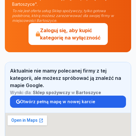
Bartoszyce".
To nie jest oferta usług Sklep spożywczy, tylko gotowa
podstrona, którą możesz zarezerwować dla swojej firmy w
miejscowości Bartoszyce.
Zaloguj się, aby kupić
kategorię na wyłączność
Aktualnie nie mamy polecanej firmy z tej
kategorii, ale możesz spróbować ją znaleźć na
mapie Google.
Wyniki dla:
Sklep spożywczy
w
Bartoszyce
Otwórz pełną mapę w nowej karcie