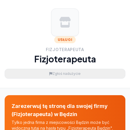
USŁUGI
FIZJOTERAPEUTA
Fizjoterapeuta
Zgłoś nadużycie
Zarezerwuj tę stronę dla swojej firmy
(Fizjoterapeuta) w Będzin
Tylko jedna firma z miejscowości Będzin może być
widoczna tutaj na hasła typu „Fizjoterapeuta Będzin".