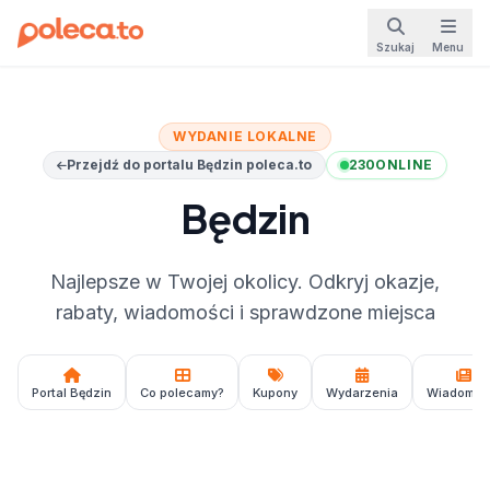
Szukaj
Menu
WYDANIE LOKALNE
Przejdź do portalu Będzin poleca.to
230
ONLINE
Będzin
Najlepsze w Twojej okolicy. Odkryj okazje,
rabaty, wiadomości i sprawdzone miejsca
Portal Będzin
Co polecamy?
Kupony
Wydarzenia
Wiadomoś