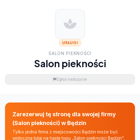
USŁUGI
SALON PIEKNOŚCI
Salon piekności
Zgłoś nadużycie
Zarezerwuj tę stronę dla swojej firmy
(Salon piekności) w Będzin
Tylko jedna firma z miejscowości Będzin może być
widoczna tutaj na hasła typu „Salon piekności Będzin".