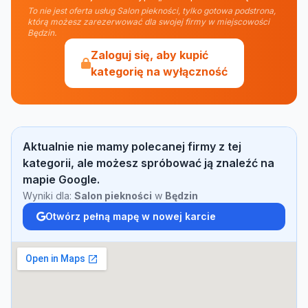
To nie jest oferta usług Salon piekności, tylko gotowa podstrona,
którą możesz zarezerwować dla swojej firmy w miejscowości
Będzin.
Zaloguj się, aby kupić
kategorię na wyłączność
Aktualnie nie mamy polecanej firmy z tej
kategorii, ale możesz spróbować ją znaleźć na
mapie Google.
Wyniki dla:
Salon piekności
w
Będzin
Otwórz pełną mapę w nowej karcie