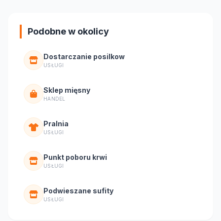
Podobne w okolicy
Dostarczanie posilkow
USŁUGI
Sklep mięsny
HANDEL
Pralnia
USŁUGI
Punkt poboru krwi
USŁUGI
Podwieszane sufity
USŁUGI