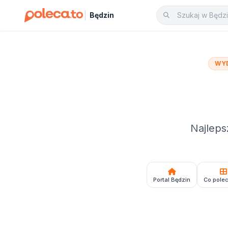
Będzin
WY
Najleps
Portal Będzin
Co pole