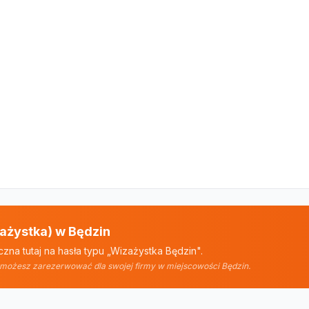
zażystka) w Będzin
zna tutaj na hasła typu „Wizażystka Będzin".
rą możesz zarezerwować dla swojej firmy w miejscowości Będzin.