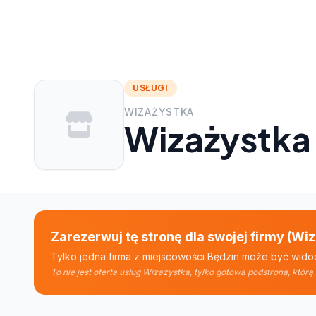
USŁUGI
WIZAŻYSTKA
Wizażystka
Zarezerwuj tę stronę dla swojej firmy (Wi
Tylko jedna firma z miejscowości Będzin może być widoc
To nie jest oferta usług Wizażystka, tylko gotowa podstrona, któ