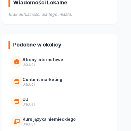
Wiadomości Lokalne
Brak aktualności dla tego miasta.
Podobne w okolicy
Strony internetowe
USŁUGI
Content marketing
USŁUGI
DJ
USŁUGI
Kurs języka niemieckiego
USŁUGI