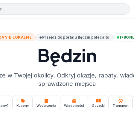
DANIE LOKALNE
Przejdź do portalu Będzin poleca.to
178
ONL
Będzin
ze w Twojej okolicy. Odkryj okazje, rabaty, wiad
sprawdzone miejsca
camy?
Kupony
Wydarzenia
Wiadomości
Gazetki
Transport