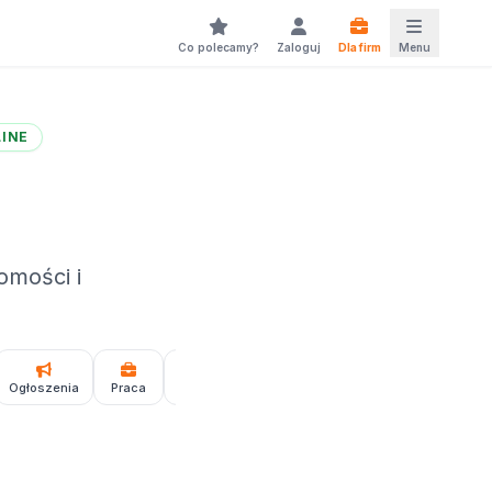
Co polecamy?
Zaloguj
Dla firm
Menu
INE
omości i
Ogłoszenia
Praca
Podcasty
Gry