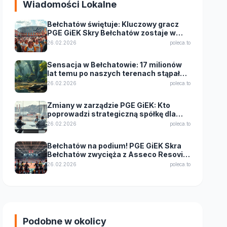
Wiadomości Lokalne
Bełchatów świętuje: Kluczowy gracz
PGE GiEK Skry Bełchatów zostaje w
klubie! Wielkie wzmocnienie przed
26.02.2026
poleca.to
kolejnym sezonem
Sensacja w Bełchatowie: 17 milionów
lat temu po naszych terenach stąpał…
krokodyl!
26.02.2026
poleca.to
Zmiany w zarządzie PGE GiEK: Kto
poprowadzi strategiczną spółkę dla
Bełchatowa?
26.02.2026
poleca.to
Bełchatów na podium! PGE GiEK Skra
Bełchatów zwycięża z Asseco Resovią
Rzeszów 3:1!
26.02.2026
poleca.to
Podobne w okolicy