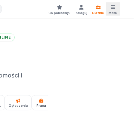
Co polecamy?
Zaloguj
Dla firm
Menu
NLINE
omości i
t
Ogłoszenia
Praca
Podcasty
Gry