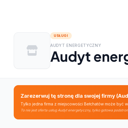
USŁUGI
AUDYT ENERGETYCZNY
Audyt ener
Zarezerwuj tę stronę dla swojej firmy (A
Tylko jedna firma z miejscowości Bełchatów może być wi
To nie jest oferta usług Audyt energetyczny, tylko gotowa podst