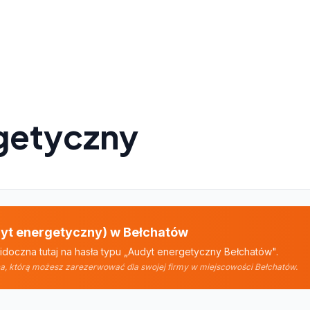
getyczny
udyt energetyczny) w Bełchatów
doczna tutaj na hasła typu „Audyt energetyczny Bełchatów".
rona, którą możesz zarezerwować dla swojej firmy w miejscowości Bełchatów.