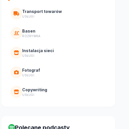
Transport towarów
USŁUGI
Basen
ROZRYWKA
Instalacja sieci
USŁUGI
Fotograf
USŁUGI
Copywriting
USŁUGI
Polecane podcasty