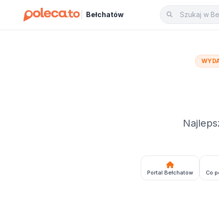
Bełchatów
WYDA
Najleps
Portal Bełchatów
Co p