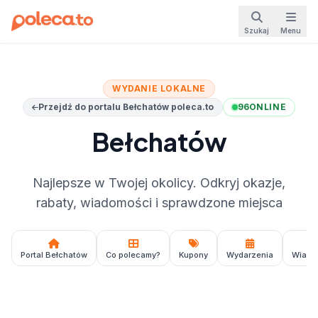
Szukaj
Menu
WYDANIE LOKALNE
Przejdź do portalu Bełchatów poleca.to
96
ONLINE
Bełchatów
Najlepsze w Twojej okolicy. Odkryj okazje,
rabaty, wiadomości i sprawdzone miejsca
Portal Bełchatów
Co polecamy?
Kupony
Wydarzenia
Wiado