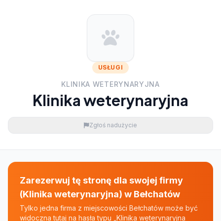
USŁUGI
KLINIKA WETERYNARYJNA
Klinika weterynaryjna
Zgłoś nadużycie
Zarezerwuj tę stronę dla swojej firmy
(Klinika weterynaryjna) w Bełchatów
Tylko jedna firma z miejscowości Bełchatów może być
widoczna tutaj na hasła typu „Klinika weterynaryjna