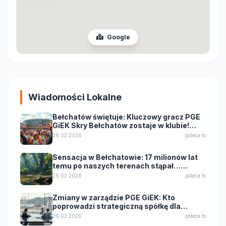
Google
Wiadomości Lokalne
Bełchatów świętuje: Kluczowy gracz PGE
GiEK Skry Bełchatów zostaje w klubie!
Wielkie wzmocnienie przed kolejnym
26.02.2026
poleca.to
sezonem
Sensacja w Bełchatowie: 17 milionów lat
temu po naszych terenach stąpał…
krokodyl!
26.02.2026
poleca.to
Zmiany w zarządzie PGE GiEK: Kto
poprowadzi strategiczną spółkę dla
Bełchatowa?
26.02.2026
poleca.to