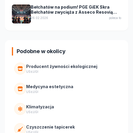
Bełchatów na podium! PGE GiEK Skra
Bełchatów zwycięża z Asseco Resovią
Rzeszów 3:1!
26.02.2026
poleca.to
Podobne w okolicy
Producent żywności ekologicznej
USŁUGI
Medycyna estetyczna
USŁUGI
Klimatyzacja
USŁUGI
Czyszczenie tapicerek
USŁUGI