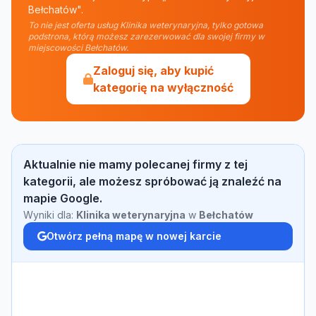
Bełchatów".
To nie jest oferta usług Klinika weterynaryjna, tylko gotowa
podstrona, którą możesz zarezerwować dla swojej firmy w
miejscowości Bełchatów.
Zaloguj się, aby kupić
kategorię na wyłączność
Aktualnie nie mamy polecanej firmy z tej
kategorii, ale możesz spróbować ją znaleźć na
mapie Google.
Wyniki dla:
Klinika weterynaryjna
w
Bełchatów
Otwórz pełną mapę w nowej karcie