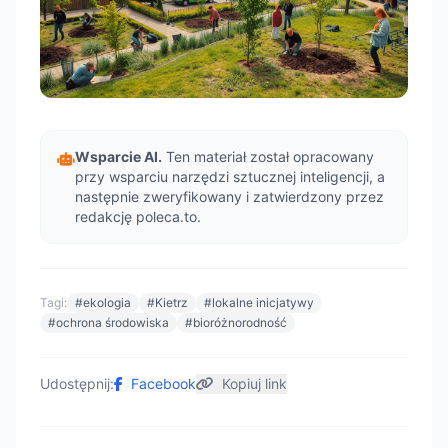
Wsparcie AI.
Ten materiał został opracowany
przy wsparciu narzędzi sztucznej inteligencji, a
następnie zweryfikowany i zatwierdzony przez
redakcję poleca.to.
Tagi:
#ekologia
#Kietrz
#lokalne inicjatywy
#ochrona środowiska
#bioróżnorodność
Udostępnij:
Facebook
Kopiuj link