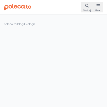
Szukaj
Menu
poleca.to
›
Blog
›
Ekologia