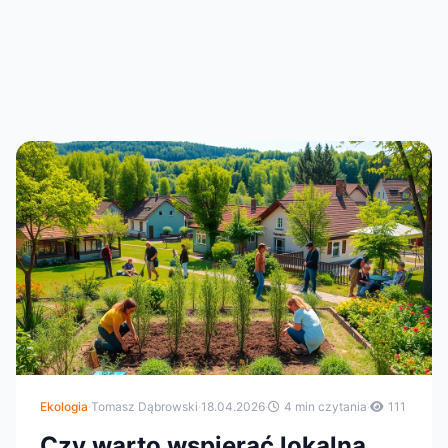
Ekologia
·
Tomasz Dąbrowski
·
18.04.2026
·
4 min czytania
·
111
Czy warto wspierać lokalną