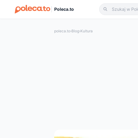
Poleca.to
poleca.to
›
Blog
›
Kultura