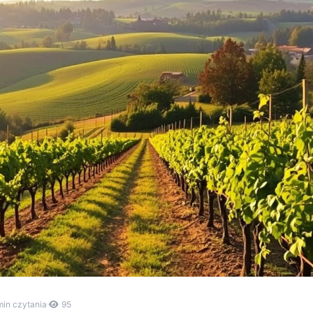
min czytania
·
95