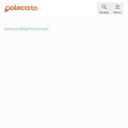
Szukaj
Menu
poleca.to
›
Blog
›
Psychologia