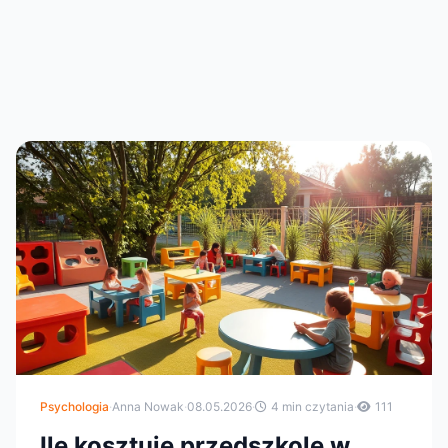
Psychologia
·
Anna Nowak
·
08.05.2026
·
4 min czytania
·
111
Ile kosztuje przedszkole w