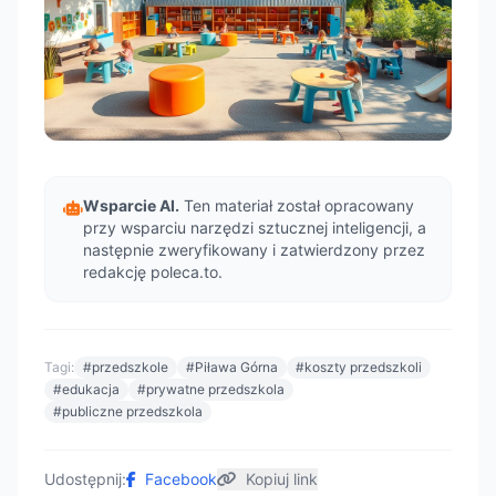
Wsparcie AI.
Ten materiał został opracowany
przy wsparciu narzędzi sztucznej inteligencji, a
następnie zweryfikowany i zatwierdzony przez
redakcję poleca.to.
Tagi:
#przedszkole
#Piława Górna
#koszty przedszkoli
#edukacja
#prywatne przedszkola
#publiczne przedszkola
Udostępnij:
Facebook
Kopiuj link