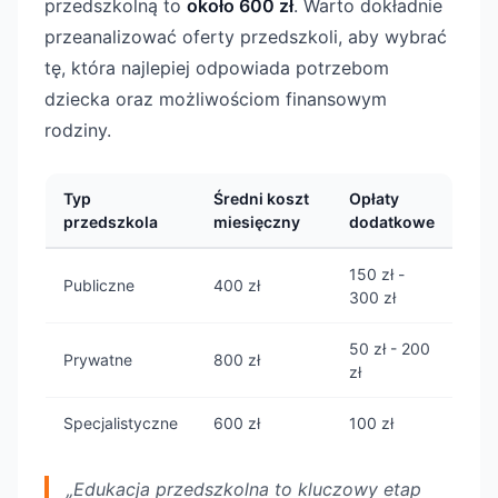
przedszkolną to
około 600 zł
. Warto dokładnie
przeanalizować oferty przedszkoli, aby wybrać
tę, która najlepiej odpowiada potrzebom
dziecka oraz możliwościom finansowym
rodziny.
Typ
Średni koszt
Opłaty
przedszkola
miesięczny
dodatkowe
150 zł -
Publiczne
400 zł
300 zł
50 zł - 200
Prywatne
800 zł
zł
Specjalistyczne
600 zł
100 zł
„Edukacja przedszkolna to kluczowy etap