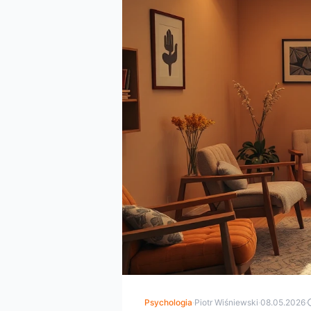
Psychologia
·
Piotr Wiśniewski
·
08.05.2026
·