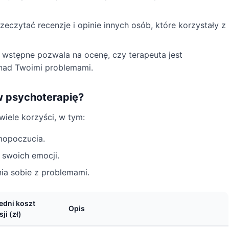
eczytać recenzje i opinie innych osób, które korzystały z
wstępne pozwala na ocenę, czy terapeuta jest
nad Twoimi problemami.
w psychoterapię?
iele korzyści, w tym:
mopoczucia.
 swoich emocji.
ia sobie z problemami.
edni koszt
Opis
sji (zł)