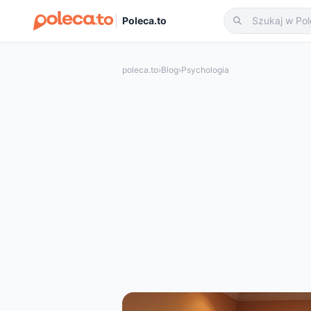
Poleca.to
poleca.to
›
Blog
›
Psychologia