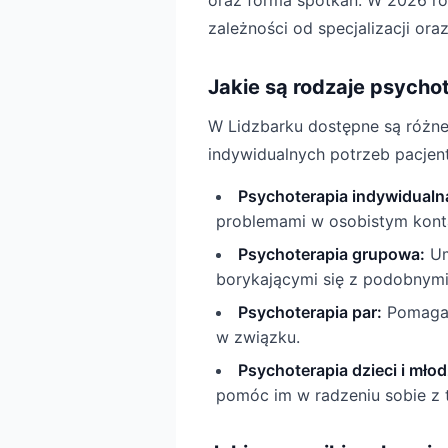
oraz forma spotkań. W 2026 rok
zależności od specjalizacji ora
Jakie są rodzaje psycho
W Lidzbarku dostępne są różne
indywidualnych potrzeb pacjent
Psychoterapia indywidualn
problemami w osobistym konta
Psychoterapia grupowa:
Um
borykającymi się z podobnym
Psychoterapia par:
Pomaga 
w związku.
Psychoterapia dzieci i młod
pomóc im w radzeniu sobie z 