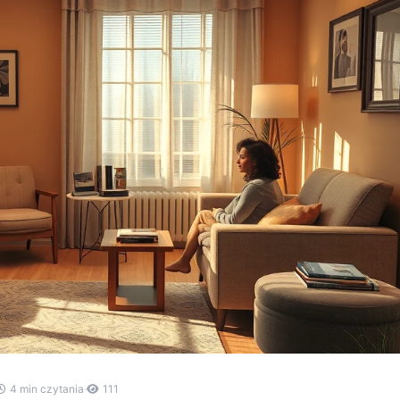
4 min czytania
·
111