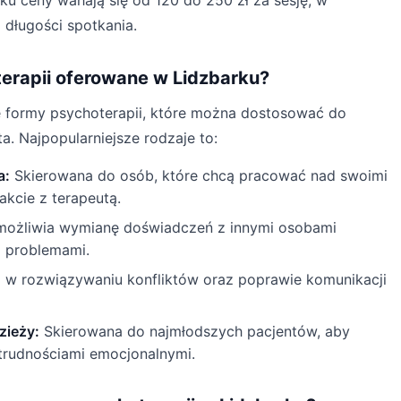
u ceny wahają się od 120 do 250 zł za sesję, w
z długości spotkania.
terapii oferowane w Lidzbarku?
 formy psychoterapii, które można dostosować do
a. Najpopularniejsze rodzaje to:
a:
Skierowana do osób, które chcą pracować nad swoimi
kcie z terapeutą.
ożliwia wymianę doświadczeń z innymi osobami
i problemami.
w rozwiązywaniu konfliktów oraz poprawie komunikacji
zieży:
Skierowana do najmłodszych pacjentów, aby
trudnościami emocjonalnymi.