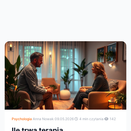
Psychologia
·
Anna Nowak
·
09.05.2026
·
4 min czytania
·
142
Ile trwa terapia