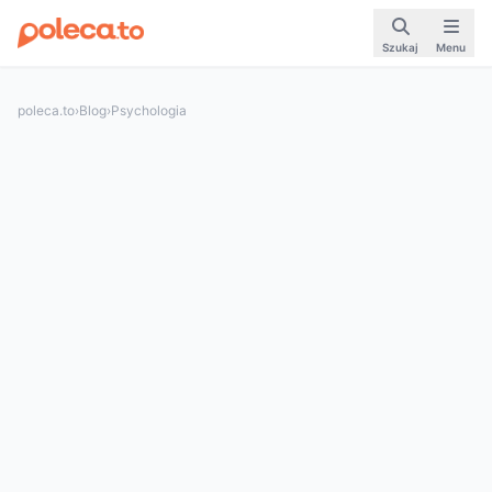
Szukaj
Menu
poleca.to
›
Blog
›
Psychologia