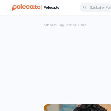
Poleca.to
poleca.to
›
Blog
›
Rodzina i Dzieci