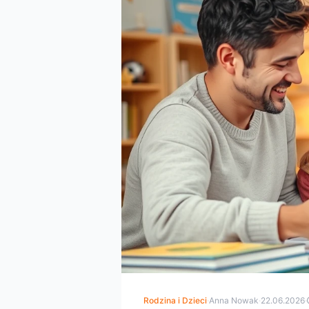
Rodzina i Dzieci
·
Anna Nowak
·
22.06.2026
·