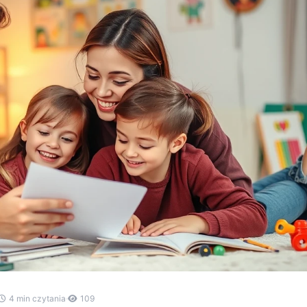
4 min czytania
·
109