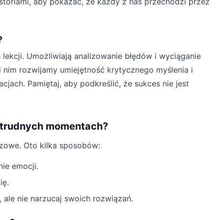
storiami, aby pokazać, że każdy z nas przechodzi przez
?
 lekcji. Umożliwiają analizowanie błędów i wyciąganie
i nim rozwijamy umiejętność krytycznego myślenia i
cjach. Pamiętaj, aby podkreślić, że sukces nie jest
w trudnych momentach?
czowe. Oto kilka sposobów:
ie emocji.
ię.
, ale nie narzucaj swoich rozwiązań.