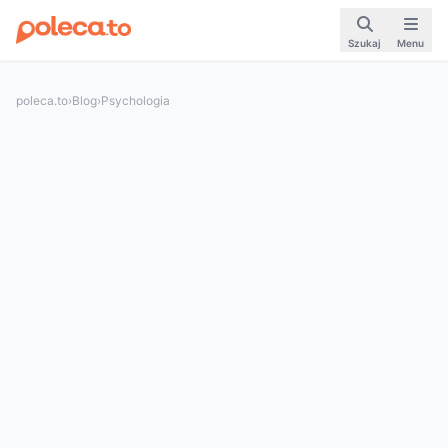
Szukaj
Menu
poleca.to
›
Blog
›
Psychologia