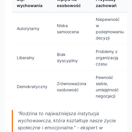
wychowania
osobowość
zachowań
Niepewność
Niska
w
Autorytarny
samoocena
podejmowaniu
decyzji
Problemy z
Brak
Liberalny
organizacją
dyscypliny
czasu
Pewność
Zrównoważona
siebie,
Demokratyczny
osobowość
umiejętność
negocjacji
"Rodzina to najważniejsza instytucja
wychowawcza, która kształtuje nasze życie
społeczne i emocjonalne." - ekspert w