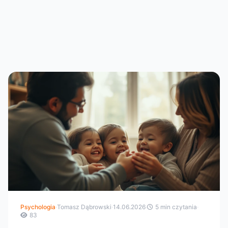
Psychologia
·
Tomasz Dąbrowski
·
14.06.2026
·
5 min czytania
·
83