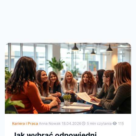
Kariera i Praca
·
Anna Nowak
·
18.04.2026
·
5 min czytania
·
115
Jak wybrać odpowiedni