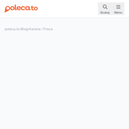
Szukaj
Menu
poleca.to
›
Blog
›
Kariera i Praca