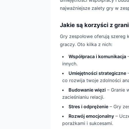
umiejętności współpracy i budują
najważniejsze zalety gry w zes
Jakie są korzyści z gra
Gry zespołowe oferują szereg k
graczy. Oto kilka z nich:
Współpraca i komunikacja
–
innych.
Umiejętności strategiczne
–
co rozwija twoje zdolności ana
Budowanie więzi
– Granie w
zacieśnianiu relacji.
Stres i odprężenie
– Gry zes
Rozwój emocjonalny
– Ucze
porażkami i sukcesami.