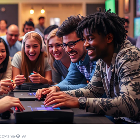
 czytania
·
99