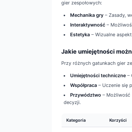
gier zespołowych:
Mechanika gry
– Zasady, we
Interaktywność
– Możliwość
Estetyka
– Wizualne aspekty
Jakie umiejętności moż
Przy różnych gatunkach gier z
Umiejętności techniczne
– 
Współpraca
– Uczenie się p
Przywództwo
– Możliwość 
decyzji.
Kategoria
Korzyści