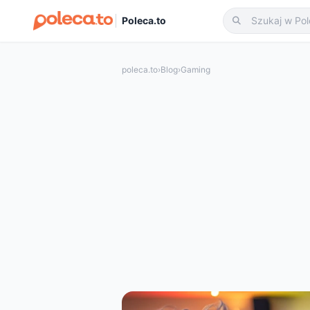
Poleca.to
poleca.to
›
Blog
›
Gaming