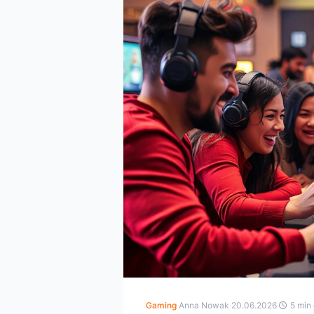
Gaming
·
Anna Nowak
·
20.06.2026
·
5 min