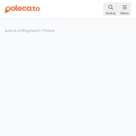
Szukaj
Menu
poleca.to
›
Blog
›
Sport i Fitness