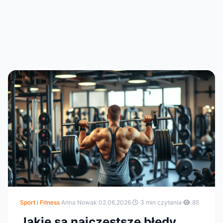
Sport i Fitness
·
Anna Nowak
·
02.06.2026
·
3 min czytania
·
85
Jakie są najczęstsze błędy