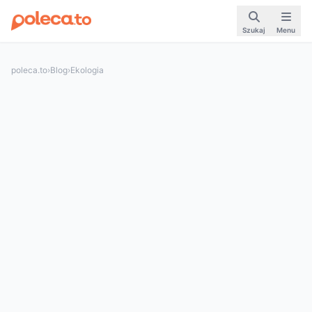
Szukaj
Menu
poleca.to
›
Blog
›
Ekologia