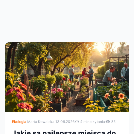
Ekologia
·
Marta Kowalska
·
13.06.2026
·
4 min czytania
·
85
Jakie są najlepsze miejsca do