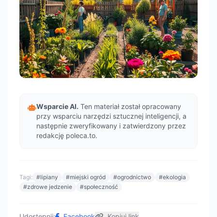
Wsparcie AI.
Ten materiał został opracowany
przy wsparciu narzędzi sztucznej inteligencji, a
następnie zweryfikowany i zatwierdzony przez
redakcję poleca.to.
Tagi:
#lipiany
#miejski ogród
#ogrodnictwo
#ekologia
#zdrowe jedzenie
#społeczność
Udostępnij:
Facebook
Kopiuj link