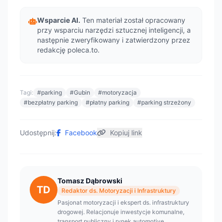
Wsparcie AI.
Ten materiał został opracowany
przy wsparciu narzędzi sztucznej inteligencji, a
następnie zweryfikowany i zatwierdzony przez
redakcję poleca.to.
Tagi:
#parking
#Gubin
#motoryzacja
#bezpłatny parking
#płatny parking
#parking strzeżony
Udostępnij:
Facebook
Kopiuj link
Tomasz Dąbrowski
TD
Redaktor ds. Motoryzacji i Infrastruktury
Pasjonat motoryzacji i ekspert ds. infrastruktury
drogowej. Relacjonuje inwestycje komunalne,
transport publiczny i rynek automotive.