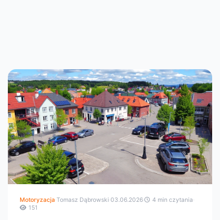
Motoryzacja
·
Tomasz Dąbrowski
·
03.06.2026
·
4 min czytania
·
151