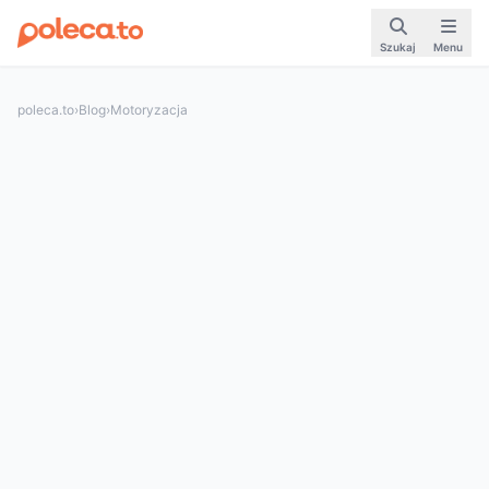
Szukaj
Menu
poleca.to
›
Blog
›
Motoryzacja