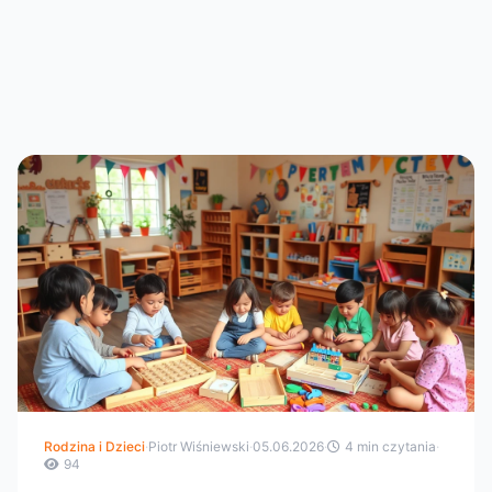
Rodzina i Dzieci
·
Piotr Wiśniewski
·
05.06.2026
·
4 min czytania
·
94