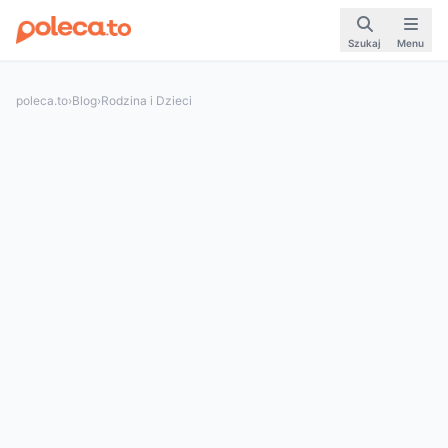
Szukaj
Menu
poleca.to
›
Blog
›
Rodzina i Dzieci