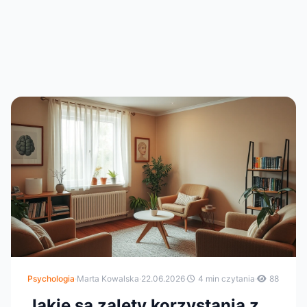
Psychologia
·
Marta Kowalska
·
22.06.2026
·
4 min czytania
·
88
Jakie są zalety korzystania z