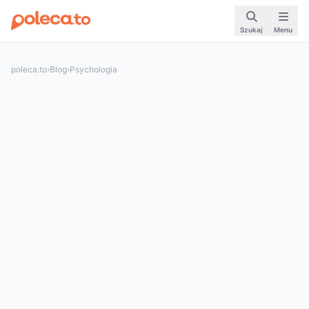
Szukaj
Menu
poleca.to
›
Blog
›
Psychologia