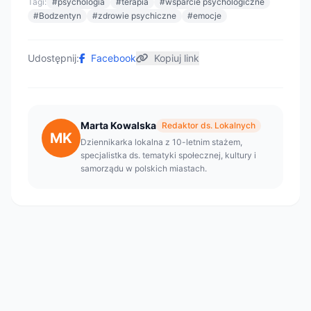
Tagi:
#psychologia
#terapia
#wsparcie psychologiczne
#Bodzentyn
#zdrowie psychiczne
#emocje
Udostępnij:
Facebook
Kopiuj link
Marta Kowalska
Redaktor ds. Lokalnych
MK
Dziennikarka lokalna z 10-letnim stażem,
specjalistka ds. tematyki społecznej, kultury i
samorządu w polskich miastach.