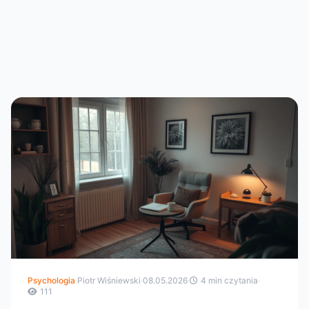
Psychologia
·
Piotr Wiśniewski
·
08.05.2026
·
4 min czytania
·
111