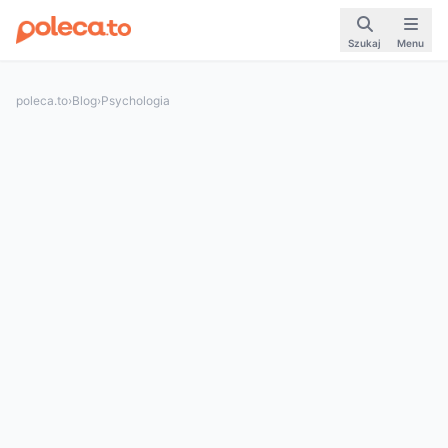
Szukaj
Menu
poleca.to
›
Blog
›
Psychologia