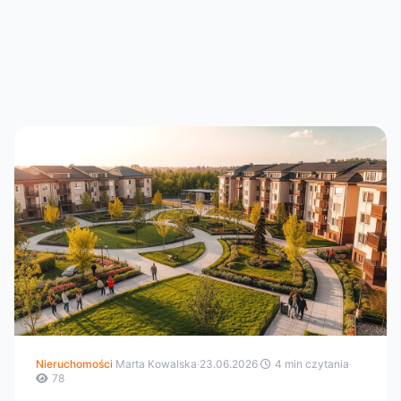
Nieruchomości
·
Marta Kowalska
·
23.06.2026
·
4 min czytania
·
78