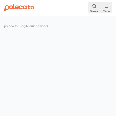
Szukaj
Menu
poleca.to
›
Blog
›
Nieruchomości