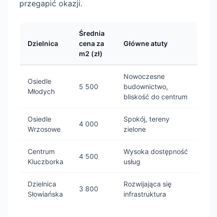
przegapić okazji.
Średnia
Dzielnica
cena za
Główne atuty
m2 (zł)
Nowoczesne
Osiedle
5 500
budownictwo,
Młodych
bliskość do centrum
Osiedle
Spokój, tereny
4 000
Wrzosowe
zielone
Centrum
Wysoka dostępność
4 500
Kluczborka
usług
Dzielnica
Rozwijająca się
3 800
Słowiańska
infrastruktura