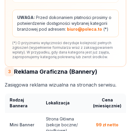
UWAGA:
Przed dokonaniem płatności prosimy o
potwierdzenie dostępności wybranej kategorii
branżowej pod adresem:
biuro@poleca.to
(*)
(*) O przyznaniu wyłączności decyduje kolejność pełnych
zgłoszeń (wypełnienie formularza wraz z zaksięgowaniem
wpłaty). W przypadku, gdy dana kategoria jest już zajęta,
zaproponujemy kategorię pokrewną lub zwrot środków.
Reklama Graficzna (Bannery)
3
Zasięgowa reklama wizualna na stronach serwisu.
Rodzaj
Cena
Lokalizacja
Bannera
(miesięcznie)
Strona Główna
Mini Banner
(sekcje boczne/
99 zł netto
środkowe)