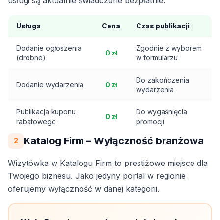
usługi są aktualnie świadczone bezpłatnie:
Usługa
Cena
Czas publikacji
Dodanie ogłoszenia
Zgodnie z wyborem
0 zł
(drobne)
w formularzu
Do zakończenia
Dodanie wydarzenia
0 zł
wydarzenia
Publikacja kuponu
Do wygaśnięcia
0 zł
rabatowego
promocji
Katalog Firm – Wyłączność branżowa
2
Wizytówka w Katalogu Firm to prestiżowe miejsce dla
Twojego biznesu. Jako jedyny portal w regionie
oferujemy wyłączność w danej kategorii.