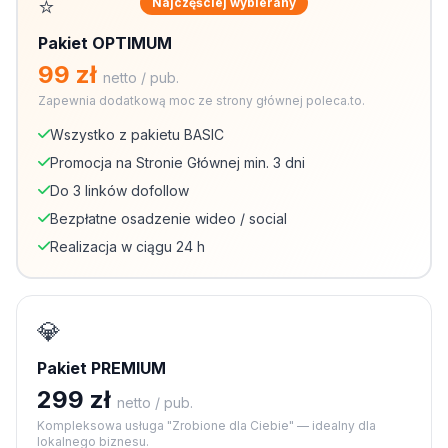
⭐
Najczęściej wybierany
Pakiet OPTIMUM
99 zł
netto / pub.
Zapewnia dodatkową moc ze strony głównej poleca.to.
Wszystko z pakietu BASIC
Promocja na Stronie Głównej min. 3 dni
Do 3 linków dofollow
Bezpłatne osadzenie wideo / social
Realizacja w ciągu 24 h
💎
Pakiet PREMIUM
299 zł
netto / pub.
Kompleksowa usługa "Zrobione dla Ciebie" — idealny dla
lokalnego biznesu.