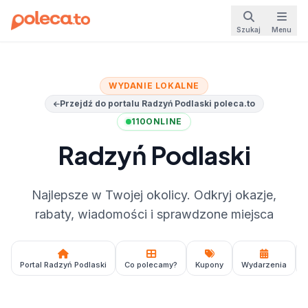
Szukaj
Menu
WYDANIE LOKALNE
Przejdź do portalu Radzyń Podlaski poleca.to
110
ONLINE
Radzyń Podlaski
Najlepsze w Twojej okolicy. Odkryj okazje,
rabaty, wiadomości i sprawdzone miejsca
Portal Radzyń Podlaski
Co polecamy?
Kupony
Wydarzenia