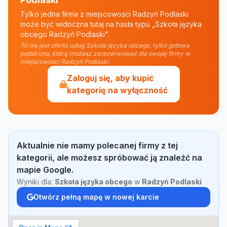
Tylko jedna firma z miejscowości Radzyń Podlaski
może być widoczna tutaj na hasła typu „Szkoła języka
obcego Radzyń Podlaski".
To nie jest oferta usług Szkoła języka obcego, tylko gotowa
podstrona, którą możesz zarezerwować dla swojej firmy w
miejscowości Radzyń Podlaski.
Zaloguj się, aby kupić
kategorię na wyłączność
Aktualnie nie mamy polecanej firmy z tej
kategorii, ale możesz spróbować ją znaleźć na
mapie Google.
Wyniki dla:
Szkoła języka obcego
w
Radzyń Podlaski
Otwórz pełną mapę w nowej karcie