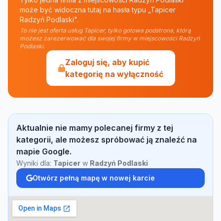
może być widoczna tutaj na hasła typu „Tapicer
Radzyń Podlaski".
To nie jest oferta usług Tapicer, tylko gotowa podstrona, którą
możesz zarezerwować dla swojej firmy w miejscowości Radzyń
Podlaski.
Zaloguj się, aby kupić
kategorię na wyłączność
Aktualnie nie mamy polecanej firmy z tej
kategorii, ale możesz spróbować ją znaleźć na
mapie Google.
Wyniki dla:
Tapicer
w
Radzyń Podlaski
Otwórz pełną mapę w nowej karcie