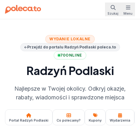
Szukaj
Menu
WYDANIE LOKALNE
Przejdź do portalu Radzyń Podlaski poleca.to
70
ONLINE
Radzyń Podlaski
Najlepsze w Twojej okolicy. Odkryj okazje,
rabaty, wiadomości i sprawdzone miejsca
Portal Radzyń Podlaski
Co polecamy?
Kupony
Wydarzenia