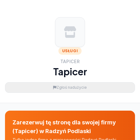
USŁUGI
TAPICER
Tapicer
Zgłoś nadużycie
Zarezerwuj tę stronę dla swojej firmy
(Tapicer) w Radzyń Podlaski
Tylko jedna firma z miejscowości Radzyń Podlaski