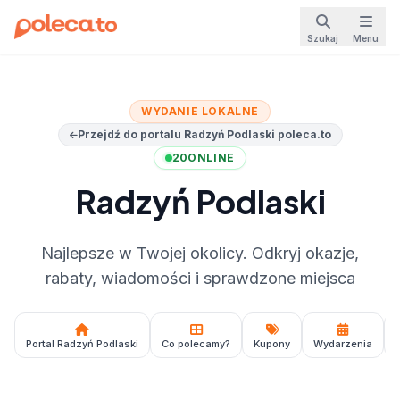
Szukaj
Menu
WYDANIE LOKALNE
Przejdź do portalu Radzyń Podlaski poleca.to
20
ONLINE
Radzyń Podlaski
Najlepsze w Twojej okolicy. Odkryj okazje,
rabaty, wiadomości i sprawdzone miejsca
Portal Radzyń Podlaski
Co polecamy?
Kupony
Wydarzenia