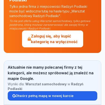
Tylko jedna firma z miejscowości Radzyń Podlaski
może być widoczna tutaj na hasła typu „Warsztat
samochodowy Radzyń Podlaski".
To nie jest oferta usług Warsztat samochodowy, tylko gotowa
podstrona, którą możesz zarezerwować dla swojej firmy w
miejscowości Radzyń Podlaski.
Zaloguj się, aby kupić
kategorię na wyłączność
Aktualnie nie mamy polecanej firmy z tej
kategorii, ale możesz spróbować ją znaleźć na
mapie Google.
Wyniki dla:
Warsztat samochodowy
w
Radzyń
Podlaski
Otwórz pełną mapę w nowej karcie