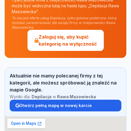
może być widoczna tutaj na hasła typu „Depilacja Rawa
Mazowiecka".
To nie jest oferta usług Depilacja, tylko gotowa podstrona, którą
możesz zarezerwować dla swojej firmy w miejscowości Rawa
Mazowiecka.
Zaloguj się, aby kupić
kategorię na wyłączność
Aktualnie nie mamy polecanej firmy z tej
kategorii, ale możesz spróbować ją znaleźć na
mapie Google.
Wyniki dla:
Depilacja
w
Rawa Mazowiecka
Otwórz pełną mapę w nowej karcie