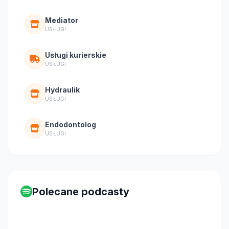
Mediator
USŁUGI
Usługi kurierskie
USŁUGI
Hydraulik
USŁUGI
Endodontolog
USŁUGI
Polecane podcasty