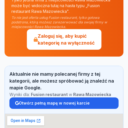
może być widoczna tutaj na hasła typu „Fusion
restaurant Rawa Mazowiecka".
To nie jest oferta usług Fusion restaurant, tylko gotowa
podstrona, którą możesz zarezerwować dla swojej firmy w
miejscowości Rawa Mazowiecka.
Zaloguj się, aby kupić
kategorię na wyłączność
Aktualnie nie mamy polecanej firmy z tej
kategorii, ale możesz spróbować ją znaleźć na
mapie Google.
Wyniki dla:
Fusion restaurant
w
Rawa Mazowiecka
Otwórz pełną mapę w nowej karcie