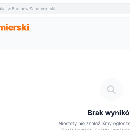
a
mierski
Brak wynik
Niestety nie znaleźliśmy ogłosz