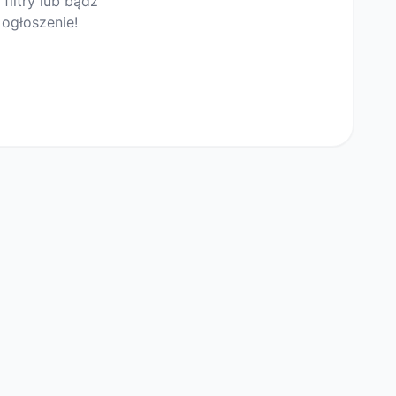
filtry lub bądź
ogłoszenie!