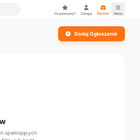
Co polecamy?
Zaloguj
Dla firm
Menu
Dodaj Ogłoszenie
ów
eń spełniających