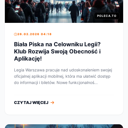
POLECA.TO
26.02.2026 04:18
Biała Piska na Celowniku Legii?
Klub Rozwija Swoją Obecność i
Aplikację!
Legia Warszawa pracuje nad udoskonaleniem swojej
oficjalnej aplikacji mobilnej, która ma ułatwić dostęp
do informacji i biletów. Nowe funkcjonalnoś...
CZYTAJ WIĘCEJ