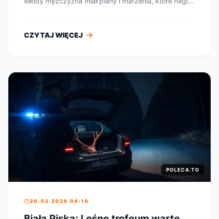
Młody mężczyzna miał plany i marzenia, które nagle
...
CZYTAJ WIĘCEJ
POLECA.TO
26.02.2026 04:18
Biała Piska: Leśne trofeum warte