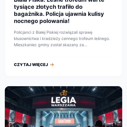
tysiące złotych trafiło do
bagażnika. Policja ujawnia kulisy
nocnego polowania!
Policjanci z Białej Piskiej rozwiązali sprawę
kłusownictwa i kradzieży cennego trofeum leśnego.
Mieszkaniec gminy został skazany za
przywłaszczenie...
CZYTAJ WIĘCEJ