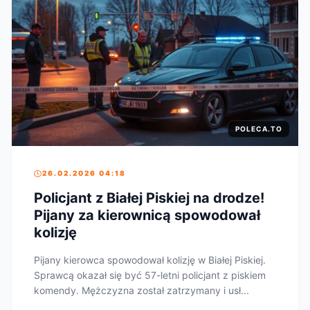
POLECA.TO
26.02.2026 04:18
Policjant z Białej Piskiej na drodze!
Pijany za kierownicą spowodował
kolizję
Pijany kierowca spowodował kolizję w Białej Piskiej.
Sprawcą okazał się być 57-letni policjant z piskiem
komendy. Mężczyzna został zatrzymany i usł...