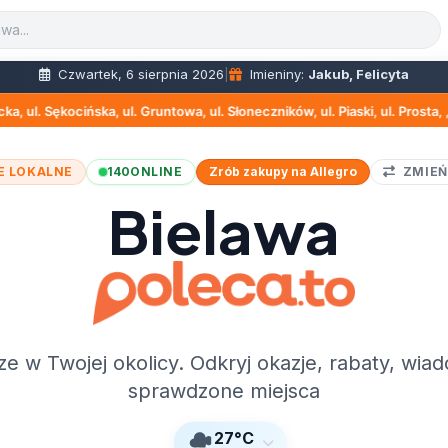
Czwartek, 6 sierpnia 2026
|
Imieniny:
Jakub, Felicyta
l. Gruntowa, ul. Słoneczników, ul. Piaski, ul. Prosta, , ul. Czajki, ul. O
E LOKALNE
140
ONLINE
Zrób zakupy na Allegro
ZMIEŃ
Bielawa
ze w Twojej okolicy. Odkryj okazje, rabaty, wiad
sprawdzone miejsca
27°C