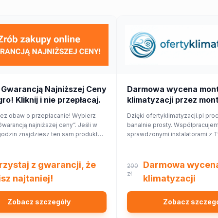
 Gwarancją Najniższej Ceny
Darmowa wycena mon
ro! Kliknij i nie przepłacaj.
klimatyzacji przez mon
bez obaw o przepłacanie! Wybierz
Dzięki ofertyklimatyzacji.pl pro
Gwarancją najniższej ceny”. Jeśli w
banalnie prosty. Współpracuje
godzin znajdziesz ten sam produkt
sprawdzonymi instalatorami z T
nnym sklepie, Allegro zwróci Ci 150%
najbliższej okolicy, którzy przyg
 cenie w formie kuponu. Sprawdź!
Ciebie wycenę dopasowaną d
domu lub mieszkania.
rzystaj z gwarancji, że
Darmowa wycen
200
zł
sz najtaniej!
klimatyzacji
Zobacz szczegóły
Zobacz szczeg