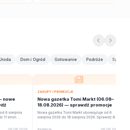
Uroda
Dom i Ogród
Gotowanie
Podróże
Sport i F
ZAKUPY I PROMOCJE
— nowe
Nowa gazetka Tomi Markt (06.08–
wdź
18.08.2026) — sprawdź promocje
d 6 sierpnia
Nowa gazetka Tomi Markt obowiązuje od 6
ź 11 stron
sierpnia 2026 do 18 sierpnia 2026. Sprawdź 8
ne na poleca.to.
stron promocji i okazji w czytniku online na
poleca.to.
06.08.2026
Redakcja
06.08.2026