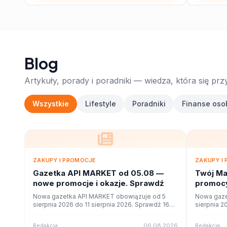
Blog
Artykuły, porady i poradniki — wiedza, która się prz
Wszystkie
Lifestyle
Poradniki
Finanse oso
ZAKUPY I PROMOCJE
ZAKUPY I
Gazetka API MARKET od 05.08 —
Twój Ma
nowe promocje i okazje. Sprawdź
promocy
ofercie
Nowa gazetka API MARKET obowiązuje od 5
Nowa gaze
sierpnia 2026 do 11 sierpnia 2026. Sprawdź 16
sierpnia 2
stron promocji i okazji w czytniku online na
stron promo
poleca.to.
poleca.to.
Redakcja
06.08.2026
Redakcja