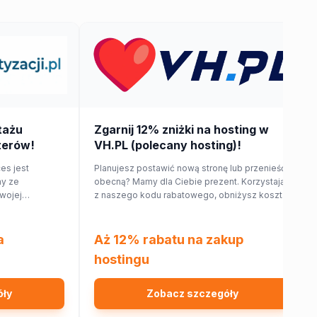
tażu
Zgarnij 12% zniżki na hosting w
terów!
VH.PL (polecany hosting)!
ces jest
Planujesz postawić nową stronę lub przenieść
my ze
obecną? Mamy dla Ciebie prezent. Korzystając
wojej
z naszego kodu rabatowego, obniżysz koszt
otują dla
hostingu o 12%!
o Twojego
a
Aż 12% rabatu na zakup
hostingu
óły
Zobacz szczegóły