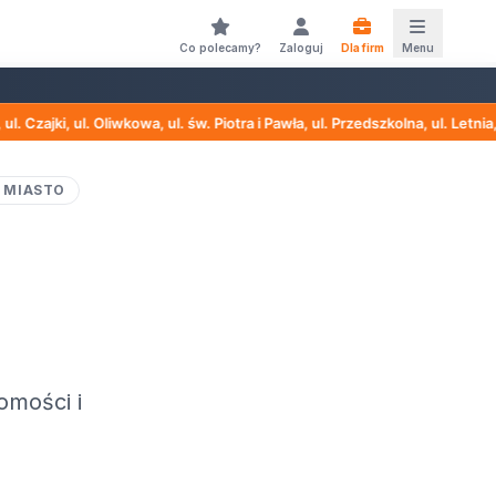
Co polecamy?
Zaloguj
Dla firm
Menu
liwkowa, ul. św. Piotra i Pawła, ul. Przedszkolna, ul. Letnia, ul. Długa, 
 MIASTO
omości i