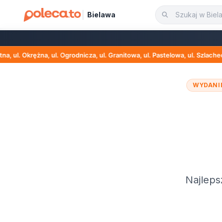
Bielawa
grodnicza, ul. Granitowa, ul. Pastelowa, ul. Szlachecka, ul. Sękocińska, u
WYDANI
Najleps