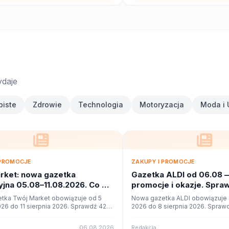
ydaje
biste
Zdrowie
Technologia
Motoryzacja
Moda i 
 PROMOCJE
ZAKUPY I PROMOCJE
rket: nowa gazetka
Gazetka ALDI od 06.08 
jna 05.08–11.08.2026. Co w
promocje i okazje. Spra
?
tka Twój Market obowiązuje od 5
Nowa gazetka ALDI obowiązuje o
026 do 11 sierpnia 2026. Sprawdź 42
2026 do 8 sierpnia 2026. Sprawd
cji i okazji w czytniku online na
promocji i okazji w czytniku onli
06.08.2026
Redakcja