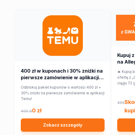
Kupuj z
na Alleg
400 zł w kuponach i 30% zniżki na
🔥 Kupuj 
pierwsze zamówienie w aplikacji
ofertę z „
ciągu 72 
Temu!
Odblokuj pakiet kuponów o wartości 400 zł +
taniej w i
30% zniżki na pierwsze zamówienie w aplikacji
różnicy w
Temu!
Sko
499
0 zł
kupi
400 zł
Zobacz szczegóły