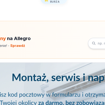
BURZA
eny
na Allegro
enie! -
Sprawdź