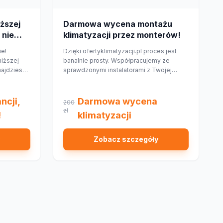
ższej
Darmowa wycena montażu
 nie
klimatyzacji przez monterów!
ie!
Dzięki ofertyklimatyzacji.pl proces jest
niższej
banalnie prosty. Współpracujemy ze
najdziesz
sprawdzonymi instalatorami z Twojej
klepie,
najbliższej okolicy, którzy przygotują dla
w cenie w
Ciebie wycenę dopasowaną do Twojego
domu lub mieszkania.
ncji,
Darmowa wycena
200
zł
!
klimatyzacji
Zobacz szczegóły