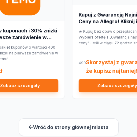
Kupuj z Gwarancją Najni
Ceny na Allegro! Kliknij i
przepłacaj.
w kuponach i 30% zniżki
🔥 Kupuj bez obaw o przepłacan
rwsze zamówienie w
Wybierz ofertę z „Gwarancją naj
ceny”. Jeśli w ciągu 72 godzin z
ji Temu!
pakiet kuponów o wartości 400
ten sam produkt taniej w innym s
zniżki na pierwsze zamówienie w
Allegro zwróci Ci 150% różnicy 
Temu!
formie kuponu. Sprawdź!
Skorzystaj z gwara
499
ł
że kupisz najtaniej
Zobacz szczegóły
Zobacz szczegóły
Wróć do strony głównej miasta