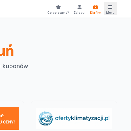
Co polecamy?
Zaloguj
Dla firm
Menu
uń
 i kuponów