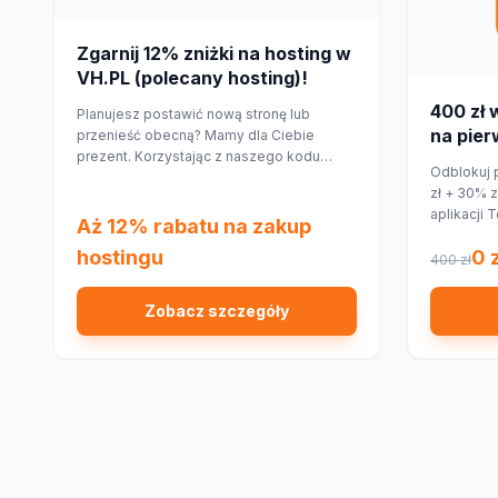
Zgarnij 12% zniżki na hosting w
VH.PL (polecany hosting)!
400 zł 
Planujesz postawić nową stronę lub
na pie
przenieść obecną? Mamy dla Ciebie
prezent. Korzystając z naszego kodu
aplikac
Odblokuj 
rabatowego, obniżysz koszt hostingu o
zł + 30% 
12%!
aplikacji 
Aż 12% rabatu na zakup
hostingu
0 z
400 zł
Zobacz szczegóły