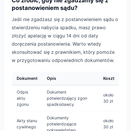
Co zrobić, gdy nie zgadzamy się z
postanowieniem sądu?
Jeśli nie zgadzasz się z postanowieniem sądu o
stwierdzeniu nabycia spadku, masz prawo
złożyć apelację w ciągu 14 dni od daty
doręczenia postanowienia. Warto wtedy
skonsultować się z prawnikiem, który pomoże
w przygotowaniu odpowiednich dokumentów.
Dokument
Opis
Koszt
Odpis
Dokument
około
aktu
potwierdzający zgon
30 zł
zgonu
spadkodawcy
Dokumenty
Akty stanu
około
potwierdzające
cywilnego
30 zł
pokrewieństwo