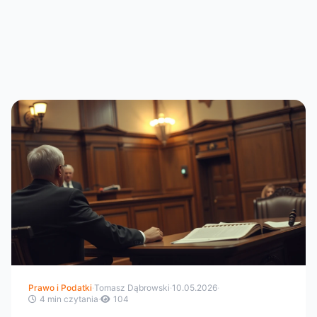
Prawo i Podatki
·
Tomasz Dąbrowski
·
10.05.2026
·
4 min czytania
·
104