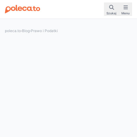
Szukaj
Menu
poleca.to
›
Blog
›
Prawo i Podatki