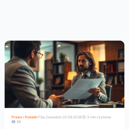
Prawo i Podatki
·
Filip Zawadzki
·
23.06.2026
·
3 min czytania
·
88