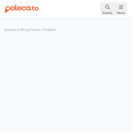
Szukaj
Menu
poleca.to
›
Blog
›
Prawo i Podatki