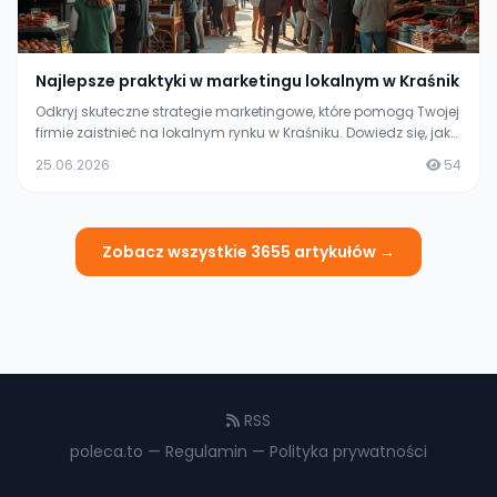
Najlepsze praktyki w marketingu lokalnym w Kraśnik
Odkryj skuteczne strategie marketingowe, które pomogą Twojej
firmie zaistnieć na lokalnym rynku w Kraśniku. Dowiedz się, jak
przyciągnąć klientów i zwiększyć widoczność swojego biznesu.
25.06.2026
54
Zobacz wszystkie 3655 artykułów →
RSS
poleca.to
—
Regulamin
—
Polityka prywatności