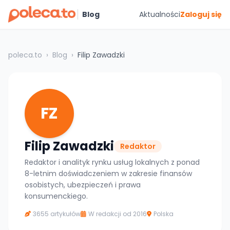
Blog
Aktualności
Zaloguj się
poleca.to
›
Blog
›
Filip Zawadzki
FZ
Filip Zawadzki
Redaktor
Redaktor i analityk rynku usług lokalnych z ponad
8-letnim doświadczeniem w zakresie finansów
osobistych, ubezpieczeń i prawa
konsumenckiego.
3655 artykułów
W redakcji od 2016
Polska