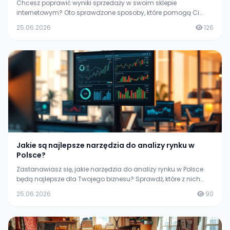
Chcesz poprawić wyniki sprzedaży w swoim sklepie
internetowym? Oto sprawdzone sposoby, które pomogą Ci
skutecznie zwiększyć zyski. Dowiedz się, jak to zrobić!
25.06.2026
126
Jakie są najlepsze narzędzia do analizy rynku w
Polsce?
Zastanawiasz się, jakie narzędzia do analizy rynku w Polsce
będą najlepsze dla Twojego biznesu? Sprawdź, które z nich
mogą znacznie ułatwić Twoje decyzje biznesowe.
25.06.2026
90