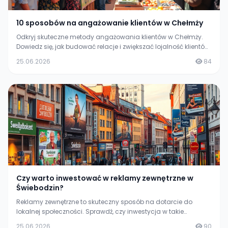
10 sposobów na angażowanie klientów w Chełmży
Odkryj skuteczne metody angażowania klientów w Chełmży.
Dowiedz się, jak budować relacje i zwiększać lojalność klientów
dzięki prostym działaniom.
25.06.2026
84
Czy warto inwestować w reklamy zewnętrzne w
Świebodzin?
Reklamy zewnętrzne to skuteczny sposób na dotarcie do
lokalnej społeczności. Sprawdź, czy inwestycja w takie
rozwiązania w Świebodzinie przyniesie oczekiwane rezultaty.
25.06.2026
90