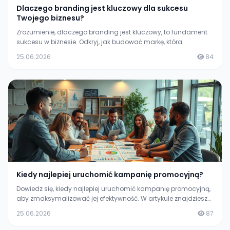
Dlaczego branding jest kluczowy dla sukcesu
Twojego biznesu?
Zrozumienie, dlaczego branding jest kluczowy, to fundament
sukcesu w biznesie. Odkryj, jak budować markę, która
przyciągnie klientów i wyróżni Cię na rynku.
25.06.2026
84
Kiedy najlepiej uruchomić kampanię promocyjną?
Dowiedz się, kiedy najlepiej uruchomić kampanię promocyjną,
aby zmaksymalizować jej efektywność. W artykule znajdziesz
wskazówki i analizy dotyczące różnych sezonów i okazji.
25.06.2026
87