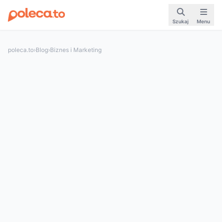
Szukaj
Menu
poleca.to
›
Blog
›
Biznes i Marketing