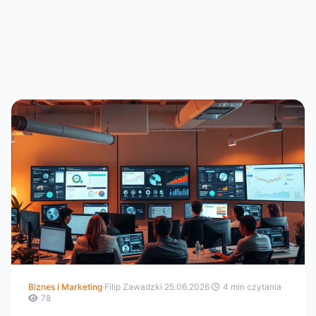
Biznes i Marketing
·
Filip Zawadzki
·
25.06.2026
·
4 min czytania
·
78