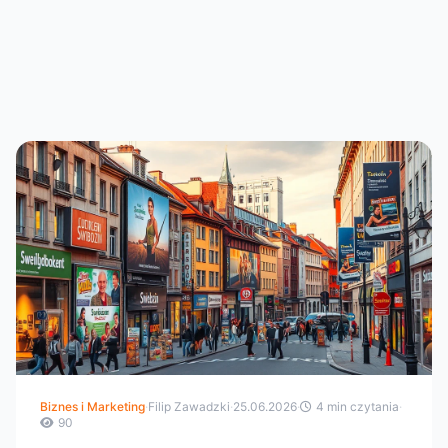
Biznes i Marketing
·
Filip Zawadzki
·
25.06.2026
·
4 min czytania
·
90