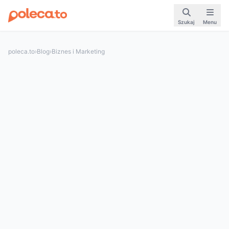
Szukaj
Menu
poleca.to
›
Blog
›
Biznes i Marketing