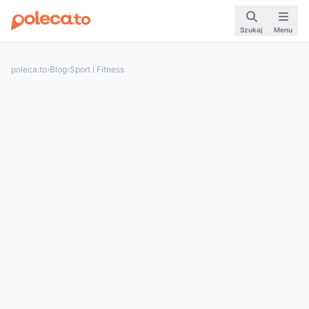
Szukaj
Menu
poleca.to
›
Blog
›
Sport i Fitness