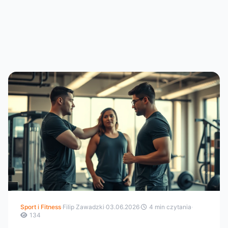
Sport i Fitness
·
Filip Zawadzki
·
03.06.2026
·
4 min czytania
·
134