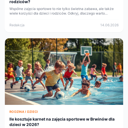
rodziców?
Wspólne zajęcia sportowe to nie tylko świetna zabawa, ale także
wiele korzyści dla dzieci i rodziców. Odkryj, dlaczego warto
spędzać czas aktywnie razem.
Redakcja
14.06.2026
RODZINA I DZIECI
Ile kosztuje karnet na zajęcia sportowe w Brwinów dla
dzieci w 2026?