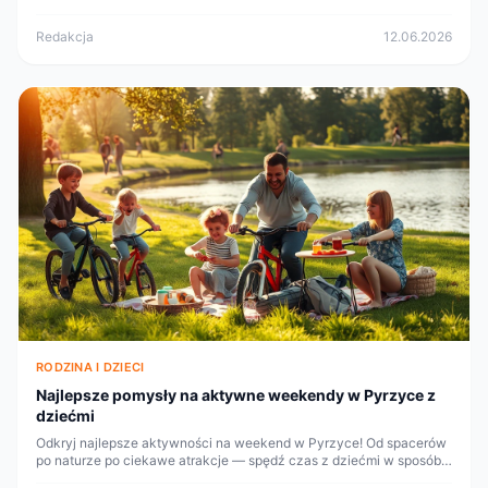
atrakcje oraz wartość tego typu doświadczeń.
Redakcja
12.06.2026
RODZINA I DZIECI
Najlepsze pomysły na aktywne weekendy w Pyrzyce z
dziećmi
Odkryj najlepsze aktywności na weekend w Pyrzyce! Od spacerów
po naturze po ciekawe atrakcje — spędź czas z dziećmi w sposób
aktywny i radosny.