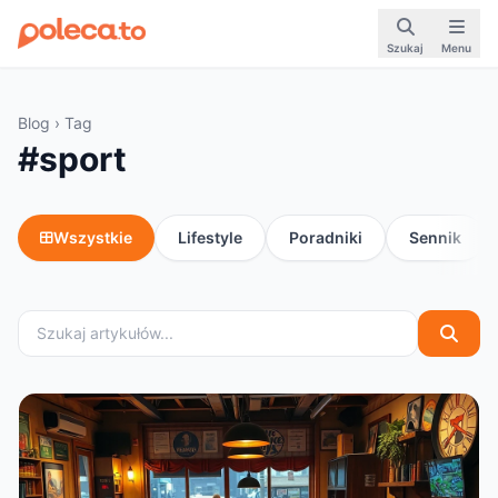
Szukaj
Menu
Blog
› Tag
#sport
Wszystkie
Lifestyle
Poradniki
Sennik