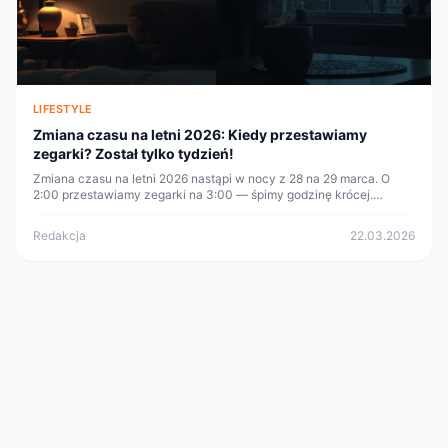
LIFESTYLE
Zmiana czasu na letni 2026: Kiedy przestawiamy
zegarki? Został tylko tydzień!
Zmiana czasu na letni 2026 nastąpi w nocy z 28 na 29 marca. O
2:00 przestawiamy zegarki na 3:00 — śpimy godzinę krócej.
Sprawdź 7-dniowy plan adaptacji i wpływ na zdrowie.
Redakcja
22.03.2026