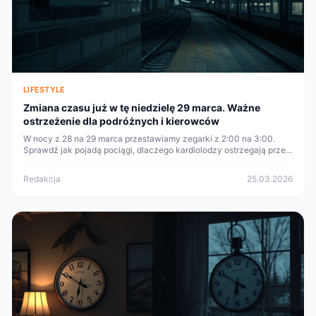
LIFESTYLE
Zmiana czasu już w tę niedzielę 29 marca. Ważne
ostrzeżenie dla podróżnych i kierowców
W nocy z 28 na 29 marca przestawiamy zegarki z 2:00 na 3:00.
Sprawdź jak pojadą pociągi, dlaczego kardiolodzy ostrzegają przed
poniedziałkiem po zmianie czasu i czy telefon przestawi się sam.
Redakcja
25.03.2026