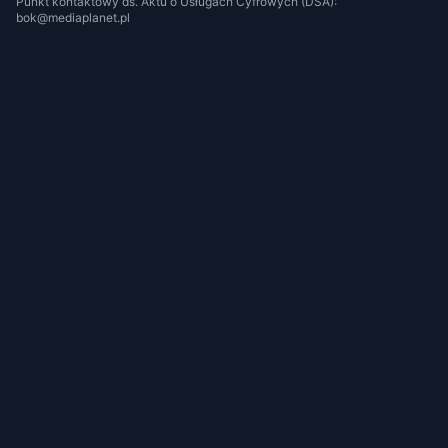
Punkt kontaktowy ds. Aktu o Usługach Cyfrowych (DSA):
bok@mediaplanet.pl