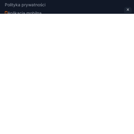
Polityka prywatności
Aplikacja mobilna
Kanały RSS
Dla Firm
Oferta reklamowa
Cennik
Kontakt
Dane rejestrowe:
Media Planet Sp. z o.o.
NIP: 8371865477
Portalem zarządza Hubert Gerasik -
hubertmedia.pl
© 2026 poleca.to. Wszelkie prawa zastrzeżone. Właścicielem portalu jest
Media Planet Sp. z o.o.