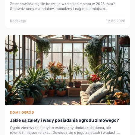
Zastanawiasz się, ile kosztuje wzniesienie płotu w 2026 roku?
Sprawdź ceny materiałów, robocizny i najpopularniejsze
rozwiązania.
Redakcja
12.06.2026
DOM I OGRÓD
Jakie są zalety i wady posiadania ogrodu zimowego?
Ogród zimowy to nie tylko estetyczny dodatek do domu, ale
również miejsce relaksu. Dowiedz się o jego zaletach i wadach,