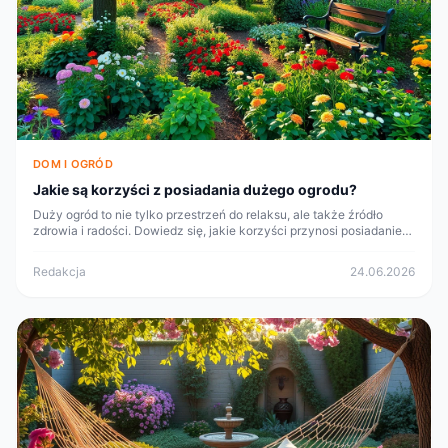
DOM I OGRÓD
Jakie są korzyści z posiadania dużego ogrodu?
Duży ogród to nie tylko przestrzeń do relaksu, ale także źródło
zdrowia i radości. Dowiedz się, jakie korzyści przynosi posiadanie
ogrodu i jak go wykorzystać.
Redakcja
24.06.2026