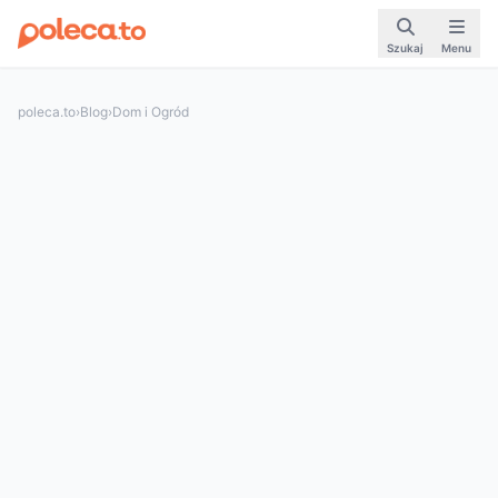
Szukaj
Menu
poleca.to
›
Blog
›
Dom i Ogród