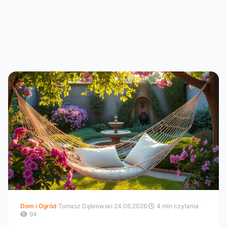
Dom i Ogród
·
Tomasz Dąbrowski
·
24.06.2026
·
4 min czytania
·
94