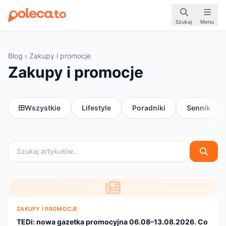
Szukaj
Menu
Blog
› Zakupy i promocje
Zakupy i promocje
Wszystkie
Lifestyle
Poradniki
Sennik
ZAKUPY I PROMOCJE
TEDi: nowa gazetka promocyjna 06.08–13.08.2026. Co