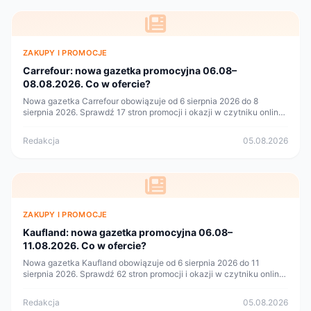
ZAKUPY I PROMOCJE
Carrefour: nowa gazetka promocyjna 06.08–
08.08.2026. Co w ofercie?
Nowa gazetka Carrefour obowiązuje od 6 sierpnia 2026 do 8
sierpnia 2026. Sprawdź 17 stron promocji i okazji w czytniku online
na poleca.to.
Redakcja
05.08.2026
ZAKUPY I PROMOCJE
Kaufland: nowa gazetka promocyjna 06.08–
11.08.2026. Co w ofercie?
Nowa gazetka Kaufland obowiązuje od 6 sierpnia 2026 do 11
sierpnia 2026. Sprawdź 62 stron promocji i okazji w czytniku online
na poleca.to.
Redakcja
05.08.2026