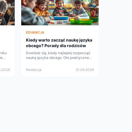
EDUKACJA
Kiedy warto zacząć naukę języka
obcego? Porady dla rodziców
ynku
Dowiedz się, kiedy najlepiej rozpocząć
ie
naukę języka obcego. Oto praktyczne
z się,
porady dla rodziców, które pomogą
 dla
wspierać rozwój językowy dzieci.
6.2026
Redakcja
21.06.2026