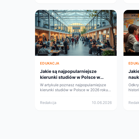
EDUKACJA
EDUK
Jakie są najpopularniejsze
Jaki
kierunki studiów w Polsce w
nauk
2026 roku?
W artykule poznasz najpopularniejsze
Odkry
kierunki studiów w Polsce w 2026 roku.
histor
Zobacz, jakie specjalizacje cieszą się
zrozu
największym zainteresowaniem.
inter
Redakcja
10.06.2026
Redak
angaż