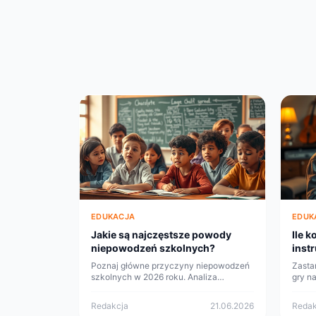
EDUKACJA
EDUK
Jakie są najczęstsze powody
Ile k
niepowodzeń szkolnych?
inst
Poznaj główne przyczyny niepowodzeń
Zasta
szkolnych w 2026 roku. Analiza
gry n
wyzwań, z jakimi borykają się
Spraw
uczniowie, nauczyciele i rodzice.
porad
Redakcja
21.06.2026
Redak
Dowiedz się, jak można temu zaradzić.
decyzj