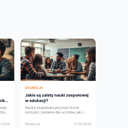
EDUKACJA
Jakie są zalety nauki zespołowej
nik
w edukacji?
woje
Nauka zespołowa przynosi liczne
Oto
korzyści, zarówno dla uczniów, jak i
oże Ci
nauczycieli. W artykule przedstawiamy
iwe
najważniejsze zalety tego podejścia
6.2026
Redakcja
11.06.2026
oraz sposoby na efektywne