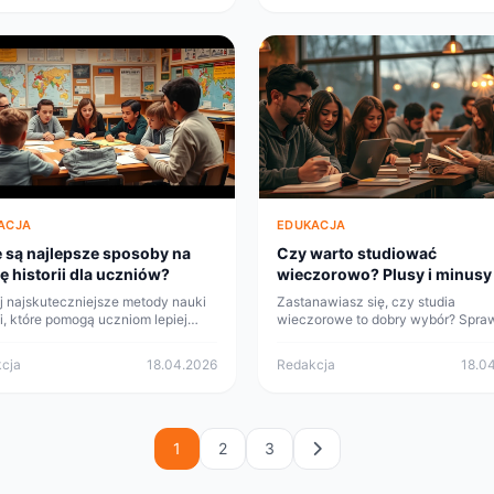
ACJA
EDUKACJA
e są najlepsze sposoby na
Czy warto studiować
ę historii dla uczniów?
wieczorowo? Plusy i minusy
j najskuteczniejsze metody nauki
Zastanawiasz się, czy studia
ii, które pomogą uczniom lepiej
wieczorowe to dobry wybór? Spra
mieć przeszłość. Przeczytaj o
plusy i minusy, aby podjąć świado
aktywnych technikach, które
decyzję o swojej edukacji.
cja
18.04.2026
Redakcja
18.0
ują i motywują do nauki.
1
2
3