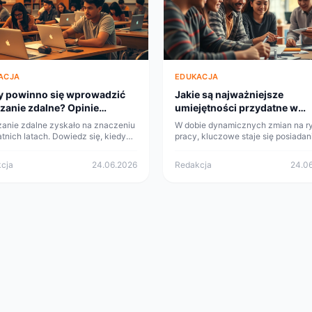
ACJA
EDUKACJA
y powinno się wprowadzić
Jakie są najważniejsze
zanie zdalne? Opinie
umiejętności przydatne w
ertów
przyszłości dla uczniów?
anie zdalne zyskało na znaczeniu
W dobie dynamicznych zmian na r
tnich latach. Dowiedz się, kiedy
pracy, kluczowe staje się posiadan
ajlepszy czas na jego
odpowiednich umiejętności. Dowied
adzenie i co sądzą na ten temat
jakie kompetencje będą niezbędne
cja
24.06.2026
Redakcja
24.0
ci.
uczniów w przyszłości.