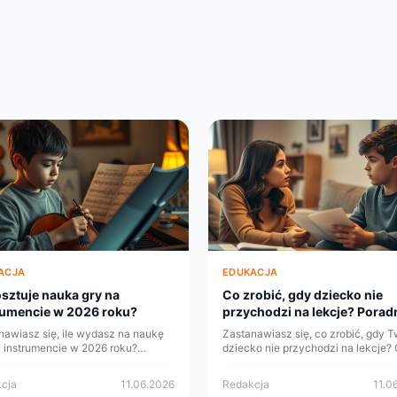
ACJA
EDUKACJA
osztuje nauka gry na
Co zrobić, gdy dziecko nie
rumencie w 2026 roku?
przychodzi na lekcje? Porad
dla rodziców
nawiasz się, ile wydasz na naukę
Zastanawiasz się, co zrobić, gdy T
a instrumencie w 2026 roku?
dziecko nie przychodzi na lekcje? 
dź aktualne ceny, metody nauki i
kompleksowy poradnik, który pom
y, które pomogą Ci w podjęciu
zrozumieć sytuację i podjąć właśc
cja
11.06.2026
Redakcja
11.0
i.
kroki.