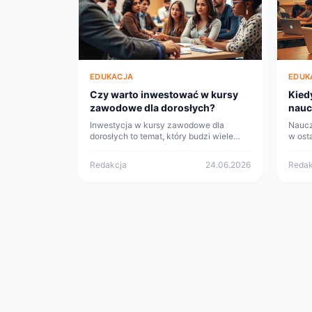
EDUKACJA
EDUK
Czy warto inwestować w kursy
Kied
zawodowe dla dorosłych?
nauc
eksp
Inwestycja w kursy zawodowe dla
Naucz
dorosłych to temat, który budzi wiele
w osta
emocji. Z jednej strony, rozwój
jest n
umiejętności może przynieść korzyści
wprow
Redakcja
24.06.2026
Redak
finansowe. Z drugiej, wiąże się z
eksper
ryzykiem. Sprawdź, jakie są argumenty
za i przeciw takiej decyzji.