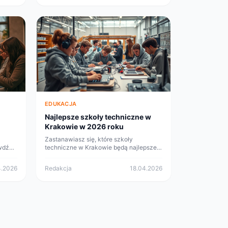
wprowadzenie go w życie.
EDUKACJA
Najlepsze szkoły techniczne w
Krakowie w 2026 roku
Zastanawiasz się, które szkoły
wdź
techniczne w Krakowie będą najlepsze
mą
w 2026 roku? Sprawdź naszą listę i
dowiedz się, jakie kierunki cieszą się
4.2026
Redakcja
18.04.2026
największym uznaniem!