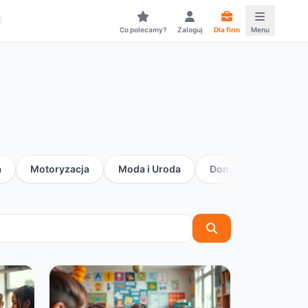
Co polecamy?
Zaloguj
Dla firm
Menu
a
Motoryzacja
Moda i Uroda
Dom i Ogród
G