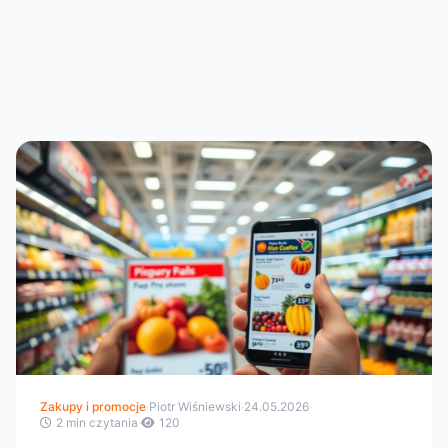
Zakupy i promocje
·
Piotr Wiśniewski
·
24.05.2026
·
2 min czytania
·
120