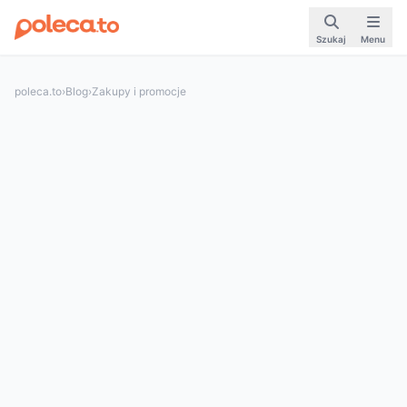
Szukaj
Menu
poleca.to
›
Blog
›
Zakupy i promocje