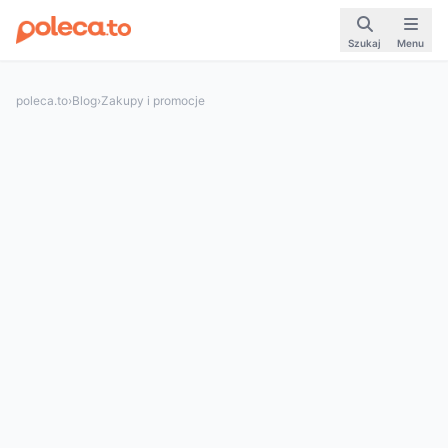
Szukaj
Menu
poleca.to
›
Blog
›
Zakupy i promocje