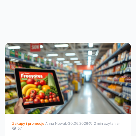
Zakupy i promocje
·
Anna Nowak
·
30.06.2026
·
2 min czytania
·
57